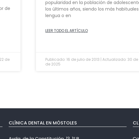
popularidad en la población de adolescent
or de
los últimos años, siendo los más habituales
lengua o en
LEER TODO EL ARTÍCULO
 22 de
Publicado: 16 de julio de 2013 | Actualizado: 30 de
de 2025
CLÍNICA DENTAL EN MÓSTOLES
CL
Avda. de la Constitución, 13, 1º B
Cal