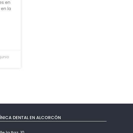
es en
 en la
 junio
ÍNICA DENTAL EN ALCORCÓN
le la Paz, 10