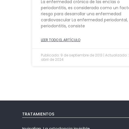
La enfermedad crónica de las encías o
periodontitis, es considerada como un fact
riesgo para desarrollar una enfermedad
cardiovascular La enfermedad periodontal,
periodontitis, consiste
LEER TODO EL ARTÍCULO
Publicado: 9 de septiembre de 2013 | Actualizado:
abril de 2024
TRATAMIENTOS
Invisalign. La ortodoncia invisible