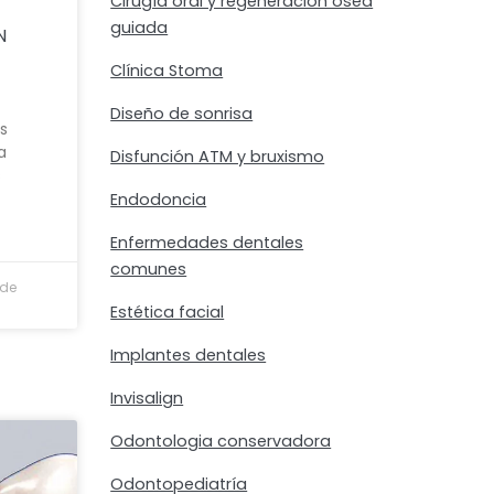
Cirugía oral y regeneración ósea
guiada
N
Clínica Stoma
Diseño de sonrisa
s
a
Disfunción ATM y bruxismo
s
Endodoncia
Enfermedades dentales
comunes
 de
Estética facial
Implantes dentales
Invisalign
Odontologia conservadora
Odontopediatría