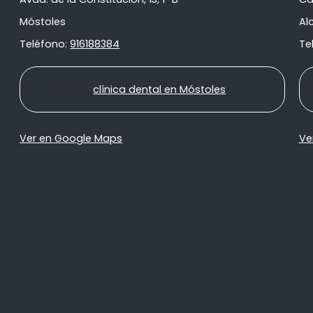
Móstoles
Al
Teléfono:
916188384
Te
Ir a nuestra
I
clínica dental en Móstoles
Ver en Google Maps
Ve