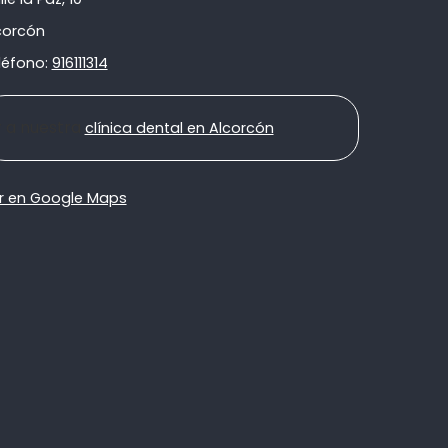
corcón
léfono:
916111314
r a nuestra
clínica dental en Alcorcón
r en Google Maps