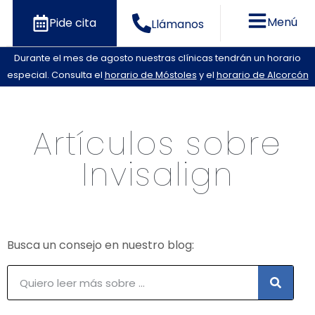
Menú
Pide cita
Llámanos
Durante el mes de agosto nuestras clínicas tendrán un horario
especial. Consulta el
horario de Móstoles
y el
horario de Alcorcón
Artículos sobre
Invisalign
Busca un consejo en nuestro blog: