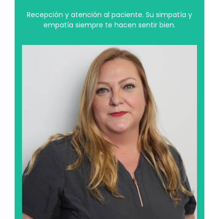
Recepción y atención al paciente. Su simpatía y
empatía siempre te hacen sentir bien.
Edurne Bueno Ituarte
Le apasiona su trabajo tanto como disfrutar del
sonido de las 88 teclas de su piano o del canto de
los pájaros en sus paseos por la montaña, pero
sabemos que los animales son su gran debilidad.