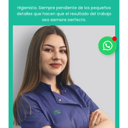
Higienista. Siempre pendiente de los pequeños
detalles que hacen que el resultado del trabajo
sea siempre perfecto.
Clara Nistor
Clara,.en su tiempo libre disfruta especialmente
de la compañía de los animales domésticos, y
siente una gran afinidad por los gatos, con los que
le encanta compartir momentos de tranquilidad y
cuidado.