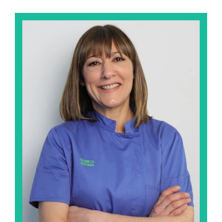
Alicia García Romo
Le encanta todo lo relacionado con el mundo de
la estética y la moda. Para ella, su familia y sus
amigos son lo más importante. Dedica su tiempo
libre a conocer las últimas tendencias para
conseguir la mejor imagen personal. Disfruta de la
magia que se crea en las pasarelas de desfiles de
moda.
Ver su perfil profesional