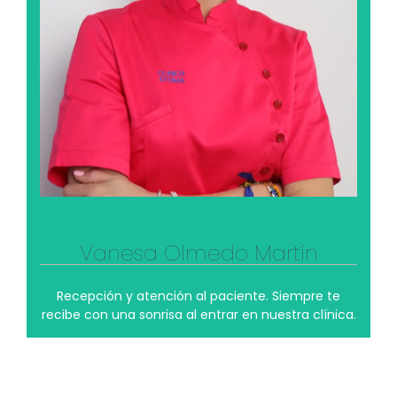
El derroche de amabilidad y simpatía en su
trabajo, lo recupera fácilmente con los momentos
que comparte con su familia y sus amigos.
Aunque dice que no es una aficionada al fútbol,
algunos de sus mejores momentos los disfruta
acompañando y animando a sus hijos en los
partidos que juegan con sus equipos. En su opinión,
lo importante es que aprendan a jugar en equipo
en esta vida.
Ver su perfil profesional
Vanesa Olmedo Martín
Recepción y atención al paciente. Siempre te
recibe con una sonrisa al entrar en nuestra clínica.