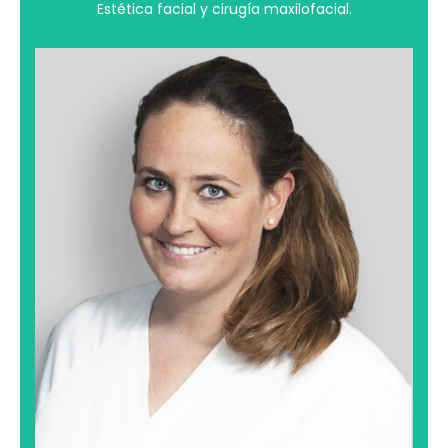
Estética facial y cirugía maxilofacial.
Ana Oteo Pérez
Sus mayores pasiones son el trabajo bien hecho y la
natación. Le Es una enamorada del mar. Es una
sensación de atracción especial la que siente por él y
pocas cosas le hacen sentir mejor que un paseo por
la playa en el atardecer jugando a dejar sus huellas y
las de sus hijos en la arena.
Ver su perfil profesional