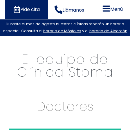
Menú
Pide cita
Llámanos
Durante el mes de agosto nuestras clínicas tendrán un horario
especial. Consulta el
horario de Móstoles
y el
horario de Alcorcón
El equipo de
Clínica Stoma
Doctores