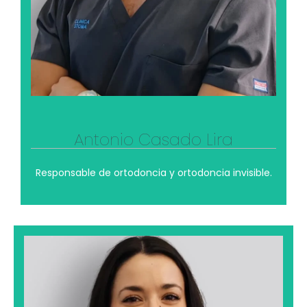
mantenerse en forma, compartir momentos con
amigos y reforzar valores de disciplina y trabajo en
equipo que también aplica en su práctica
profesional.
Ver su perfil profesional
Antonio Casado Lira
Responsable de ortodoncia y ortodoncia invisible.