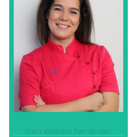
Lara Arellano Fernández
Su pasión es el punto de cruz. Hace cuadros
espectaculares que después muestra a sus
compañeros de la clínica con orgullo. Colabora
con la asociación Madrid Felina para protección de
los gatos.
Ver su perfil profesional
Lara Arellano Fernández