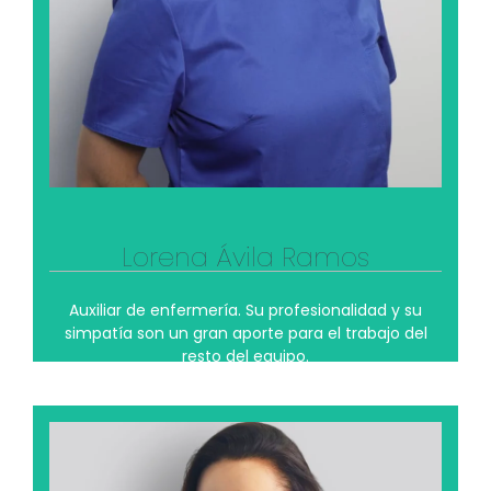
una estrella de la canción. Quizás en sus paseos
por las playas del Mediterráneo le influyó el
duende de Nino Bravo. Estamos seguros de que lo
hubiera logrado porque con un optimismo como
el suyo, se consigue todo.
Ver su perfil profesional
Lorena Ávila Ramos
Auxiliar de enfermería. Su profesionalidad y su
simpatía son un gran aporte para el trabajo del
resto del equipo.