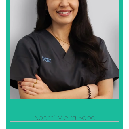
Noemí Vieira Sebe
Noemí siente una conexión especial con los animales
y disfruta dedicándoles tiempo y atención. La lectura
forma parte de su rutina, ya que le permite seguir
aprendiendo y desconectar. Siempre que puede,
organiza alguna escapada para descubrir nuevos
lugares, vivir experiencias diferentes y seguir
ampliando su forma de ver el mundo.
Ver su perfil profesional
Noemí Vieira Sebe