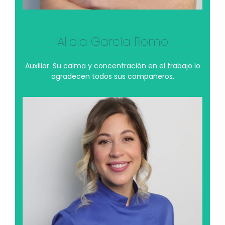
Alicia García Romo
Auxiliar. Su calma y concentración en el trabajo lo
agradecen todos sus compañeros.
Lorena Ávila Ramos
Aunque siempre ha querido dedicarse a su
profesión actual, también le hubiera gustado ser