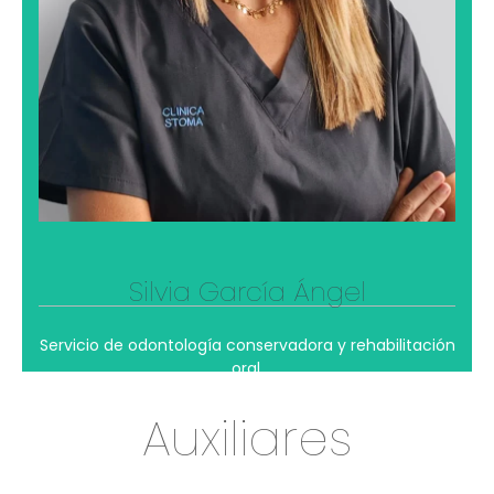
encuentra en la lectura una forma de relajarse y, al
mismo tiempo, de seguir aprendiendo. Entre
tratamientos y consultas, disfruta de los libros como
una herramienta para ampliar conocimientos,
inspirarse y mantener una mente abierta dentro y
fuera de la clínica
Ver su perfil profesional
Silvia García Ángel
Servicio de odontología conservadora y rehabilitación
oral.
Auxiliares