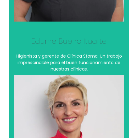
Ver su perfil profesional
Edurne Bueno Ituarte
Higienista y gerente de Clínica Stoma. Un trabajo
imprescindible para el buen funcionamiento de
nuestras clínicas.
Vanesa Olmedo Martín