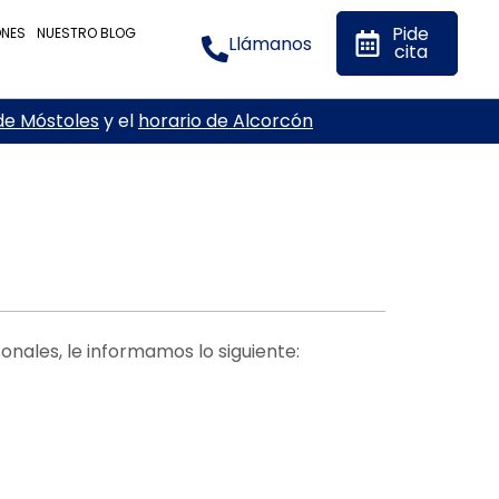
Pide
ONES
NUESTRO BLOG
Llámanos
cita
de Móstoles
y el
horario de Alcorcón
nales, le informamos lo siguiente: