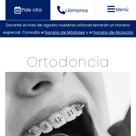
Menú
Pide cita
Llámanos
Durante el mes de agosto nuestras clínicas tendrán un horario
especial. Consulta el
horario de Móstoles
y el
horario de Alcorcón
Ortodoncia