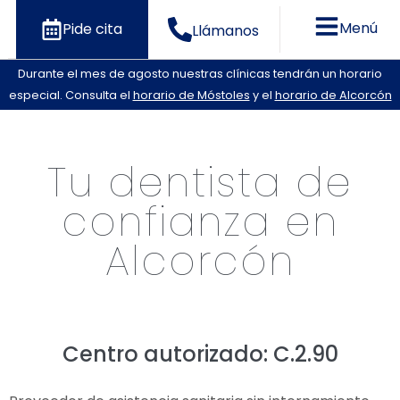
Menú
Pide cita
Llámanos
Durante el mes de agosto nuestras clínicas tendrán un horario
especial. Consulta el
horario de Móstoles
y el
horario de Alcorcón
Tu dentista de
confianza en
Alcorcón
Centro autorizado: C.2.90