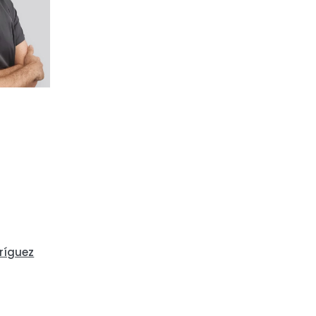
dríguez