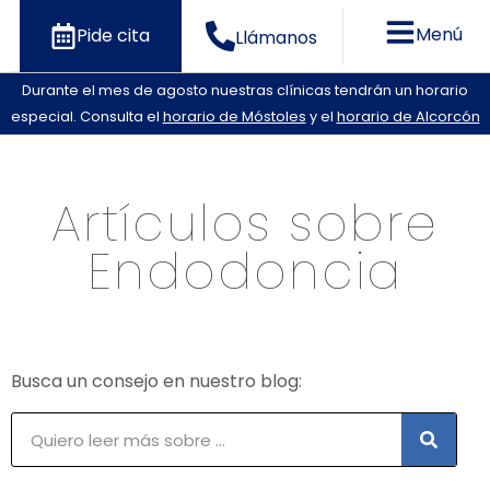
Menú
Pide cita
Llámanos
Durante el mes de agosto nuestras clínicas tendrán un horario
especial. Consulta el
horario de Móstoles
y el
horario de Alcorcón
Artículos sobre
Endodoncia
Busca un consejo en nuestro blog: