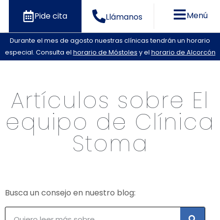
Menú
Pide cita
Llámanos
Durante el mes de agosto nuestras clínicas tendrán un horario
especial. Consulta el
horario de Móstoles
y el
horario de Alcorcón
Artículos sobre El
equipo de Clínica
Stoma
Busca un consejo en nuestro blog: