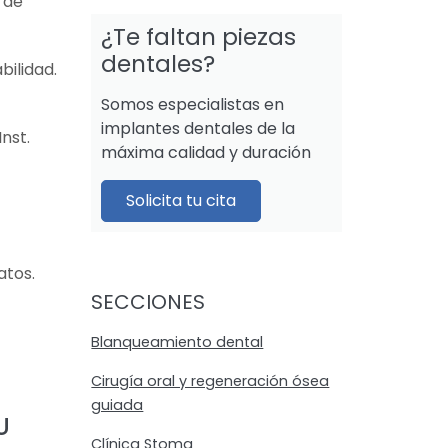
 de
¿Te faltan piezas
dentales?
ilidad.
Somos especialistas en
implantes dentales de la
nst.
máxima calidad y duración
Solicita tu cita
atos.
SECCIONES
Blanqueamiento dental
Cirugía oral y regeneración ósea
guiada
U
Clínica Stoma