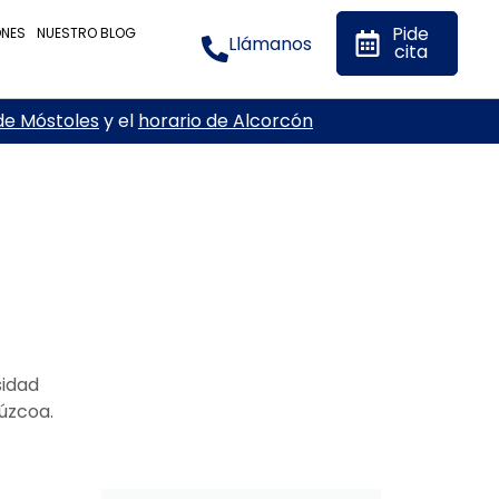
Pide
ONES
NUESTRO BLOG
Llámanos
cita
de Móstoles
y el
horario de Alcorcón
sidad
púzcoa.