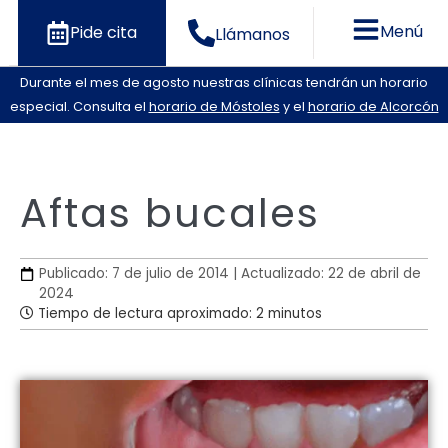
Menú
Pide cita
Llámanos
Durante el mes de agosto nuestras clínicas tendrán un horario
especial. Consulta el
horario de Móstoles
y el
horario de Alcorcón
Aftas bucales
Publicado: 7 de julio de 2014 | Actualizado: 22 de abril de
2024
Tiempo de lectura aproximado: 2 minutos