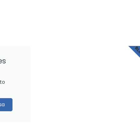
BL
es
to
sa