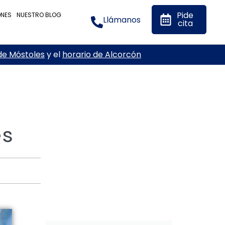
Pide
ONES
NUESTRO BLOG
Llámanos
cita
de Móstoles
y el
horario de Alcorcón
es