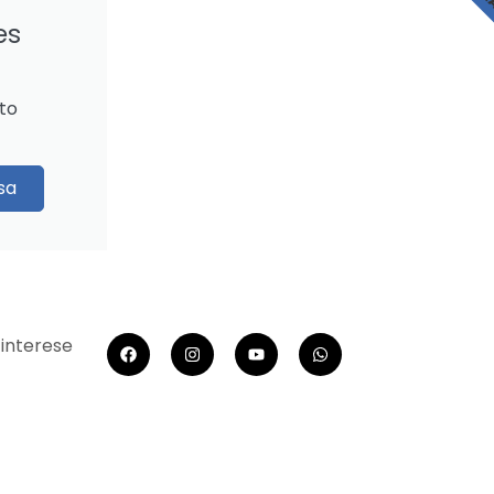
BL
es
to
sa
 interese