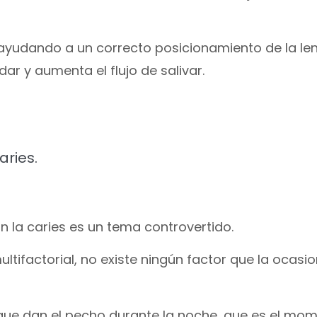
l ayudando a un correcto posicionamiento de la le
r y aumenta el flujo de salivar.
aries.
n la caries es un tema controvertido.
tifactorial, no existe ningún factor que la ocasio
ue dan el pecho durante la noche, que es el mo