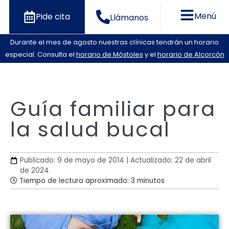
Menú
Pide cita
Llámanos
Durante el mes de agosto nuestras clínicas tendrán un horario
especial. Consulta el
horario de Móstoles
y el
horario de Alcorcón
Guía familiar para
la salud bucal
Publicado: 9 de mayo de 2014 | Actualizado: 22 de abril
de 2024
Tiempo de lectura aproximado: 3 minutos