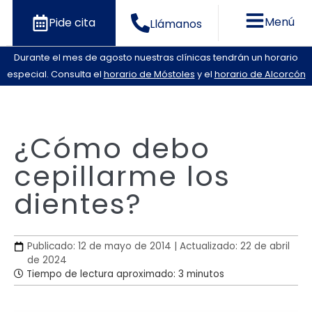
Menú
Pide cita
Llámanos
Durante el mes de agosto nuestras clínicas tendrán un horario
especial. Consulta el
horario de Móstoles
y el
horario de Alcorcón
¿Cómo debo
cepillarme los
dientes?
Publicado: 12 de mayo de 2014 | Actualizado: 22 de abril
de 2024
Tiempo de lectura aproximado: 3 minutos