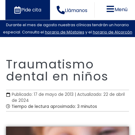
Menú
Pide cita
Llámanos
Durante el mes de agosto nuestras clínicas tendrán un horario
especial. Consulta el
horario de Móstoles
y el
horario de Alcorcón
Traumatismo
dental en niños
Publicado: 17 de mayo de 2013 | Actualizado: 22 de abril
de 2024
Tiempo de lectura aproximado: 3 minutos