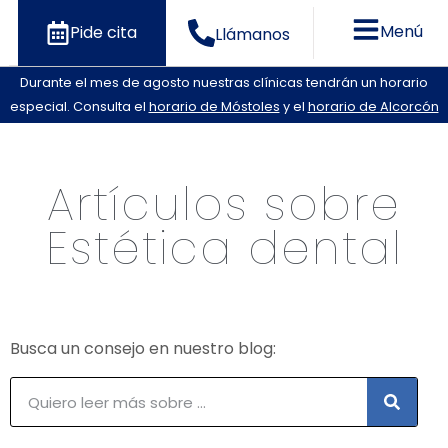
Menú
Pide cita
Llámanos
Durante el mes de agosto nuestras clínicas tendrán un horario
especial. Consulta el
horario de Móstoles
y el
horario de Alcorcón
Artículos sobre
Estética dental
Busca un consejo en nuestro blog: