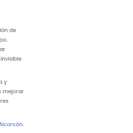
ión de
po.
ar
nvisible.
a y
s mejorar
ores
Alcorcón
.