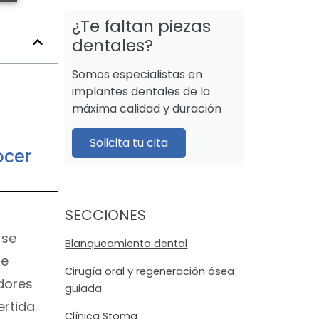
¿Te faltan piezas
dentales?
Somos especialistas en
implantes dentales de la
máxima calidad y duración
Solicita tu cita
ocer
SECCIONES
 se
Blanqueamiento dental
de
Cirugía oral y regeneración ósea
adores
guiada
rtida.
Clínica Stoma