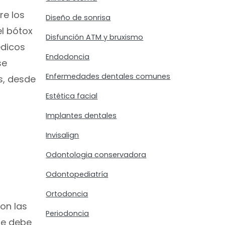
re los
Diseño de sonrisa
el bótox
Disfunción ATM y bruxismo
édicos
Endodoncia
se
Enfermedades dentales comunes
s, desde
Estética facial
Implantes dentales
Invisalign
Odontologia conservadora
Odontopediatría
Ortodoncia
on las
Periodoncia
ue debe