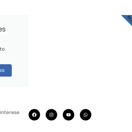
BL
es
to
sa
 interese