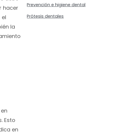
Prevención e higiene dental
r hacer
Prótesis dentales
 el
ién la
pamiento
 en
. Esto
dica en