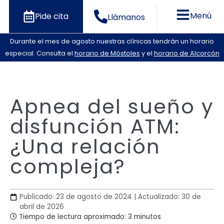
Menú
Pide cita
Llámanos
Durante el mes de agosto nuestras clínicas tendrán un horario
especial. Consulta el
horario de Móstoles
y el
horario de Alcorcón
Apnea del sueño y
disfunción ATM:
¿Una relación
compleja?
Publicado: 23 de agosto de 2024 | Actualizado: 30 de
abril de 2026
Tiempo de lectura aproximado: 3 minutos